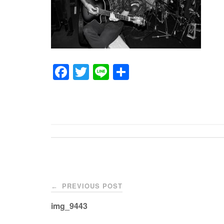
F
T
Li
共
a
wi
n
有
c
tt
e
e
er
b
o
o
Post
k
PREVIOUS POST
←
navigation
img_9443