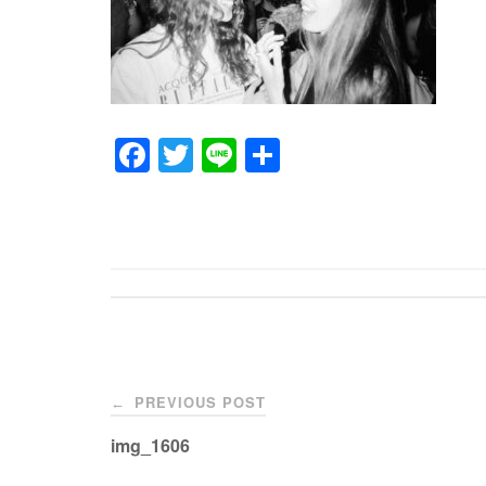
F
T
Li
共
a
wi
n
有
c
tt
e
e
er
b
o
o
Post
k
PREVIOUS POST
←
navigation
img_1606