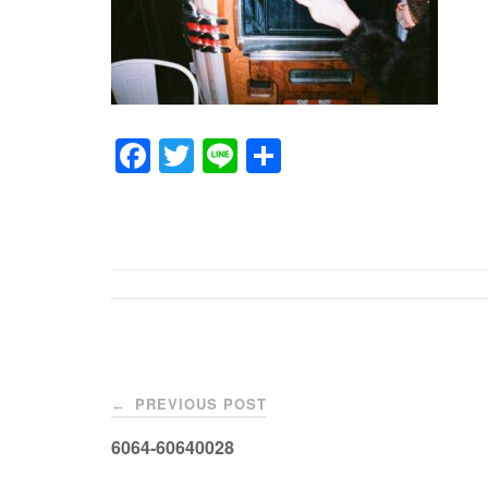
F
T
Li
共
a
wi
n
有
c
tt
e
e
er
b
o
o
Post
k
PREVIOUS POST
←
navigation
6064-60640028