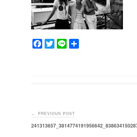
F
T
Li
共
a
wi
n
有
c
tt
e
e
er
b
o
o
Post
k
PREVIOUS POST
←
navigation
241313657_3814774191956642_83863415028