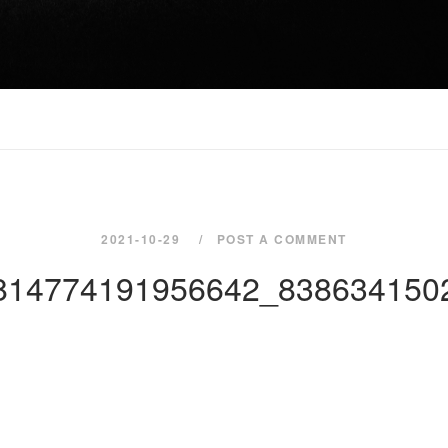
2021-10-29
POST A COMMENT
814774191956642_838634150