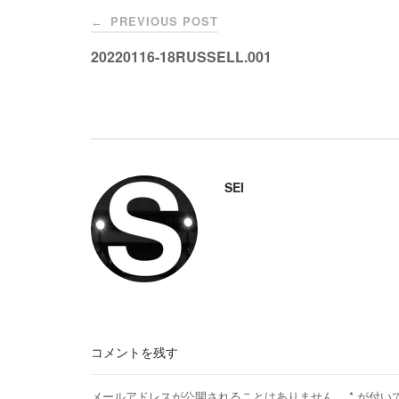
Post
k
PREVIOUS POST
←
navigation
20220116-18RUSSELL.001
SEI
コメントを残す
メールアドレスが公開されることはありません。
*
が付い