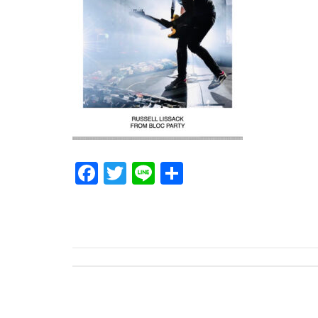
F
T
Li
共
a
wi
n
有
c
tt
e
e
er
b
o
o